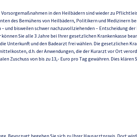
e Vorsorgemaßnahmen in den Heilbädern sind wieder zu Pflichtle
nten des Bemühens von Heilbädern, Politikern und Medizinern ber
llen – und bisweilen schwer nachzuvollziehenden – Entscheidung de
r
können Sie alle 3 Jahre bei Ihrer gesetzlichen Krankenkasse bea
t, die Unterkunft und den Badearzt frei wählen. Die gesetzlichen 
ttelkosten, d.h. der Anwendungen, die der Kurarzt vor Ort verord
en Zuschuss von bis zu 13,- Euro pro Tag gewähren. Dies klären Si
emantel einfach hinein i
eich weiter ins Therapiez
ge. Bevorzugt begeben Sie sich zu Ihrer Hausarztpraxis. Dort wird