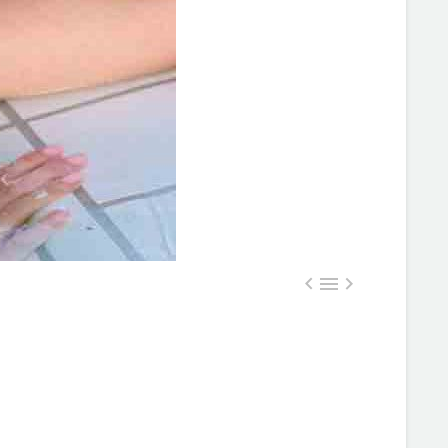


