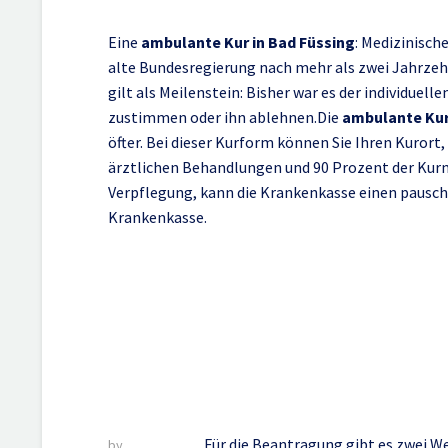
Eine
ambulante Kur in Bad Füssing
: Medizinisch
alte Bundesregierung nach mehr als zwei Jahrzeh
gilt als Meilenstein: Bisher war es der individue
zustimmen oder ihn ablehnen.Die
ambulante Ku
öfter. Bei dieser Kurform können Sie Ihren Kuror
ärztlichen Behandlungen und 90 Prozent der Kurmi
Verpflegung, kann die Krankenkasse einen pauschal
Krankenkasse.
Ohne Umwege im Bad
der Therme oder gl
Für die Beantragung gibt es zwei We
by
Kenneth Diaz