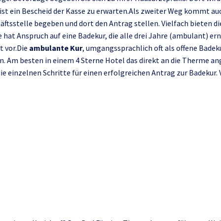
ist ein Bescheid der Kasse zu erwarten.Als zweiter Weg kommt au
häftsstelle begeben und dort den Antrag stellen. Vielfach bieten 
 hat Anspruch auf eine Badekur, die alle drei Jahre (ambulant) e
t vor.Die
ambulante Kur
, umgangssprachlich oft als offene Badeku
n. Am besten in einem 4 Sterne Hotel das direkt an die Therme an
die einzelnen Schritte für einen erfolgreichen Antrag zur Badekur
 sprechen und eine von i
en. Auch ist eine Beantra