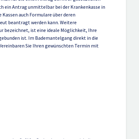
ch ein Antrag unmittelbar bei der Krankenkasse in
die Kassen auch Formulare über deren
rneut beantragt werden kann. Weitere
r bezeichnet, ist eine ideale Möglichkeit, Ihre
gebunden ist. Im Bademantelgang direkt in die
. Vereinbaren Sie Ihren gewünschten Termin mit
hm die ambulante
gung direkt bei der