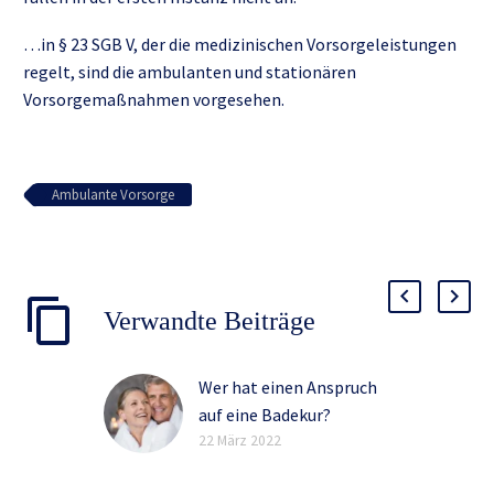
…in § 23 SGB V, der die medizinischen Vorsorgeleistungen
regelt, sind die ambulanten und stationären
Vorsorgemaßnahmen vorgesehen.
Ambulante Vorsorge
Verwandte Beiträge
Wer hat einen Anspruch
auf eine Badekur?
Jeder gesetzlich
22 März 2022
Versicherte, bei dem die